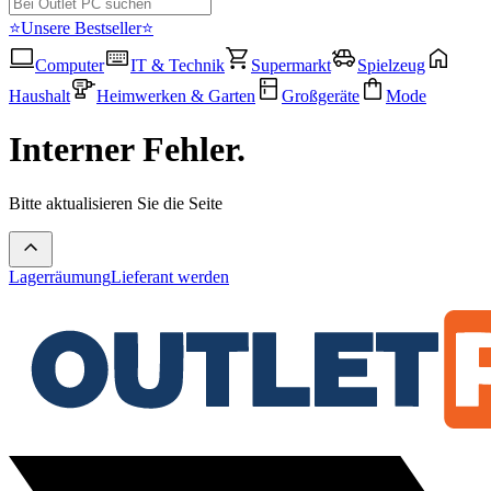
⭐Unsere Bestseller⭐
Computer
IT & Technik
Supermarkt
Spielzeug
Haushalt
Heimwerken & Garten
Großgeräte
Mode
Interner Fehler.
Bitte aktualisieren Sie die Seite
Lagerräumung
Lieferant werden