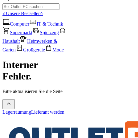
⭐Unsere Bestseller⭐
Computer
IT & Technik
Supermarkt
Spielzeug
Haushalt
Heimwerken &
Garten
Großgeräte
Mode
Interner
Fehler.
Bitte aktualisieren Sie die Seite
Lagerräumung
Lieferant werden