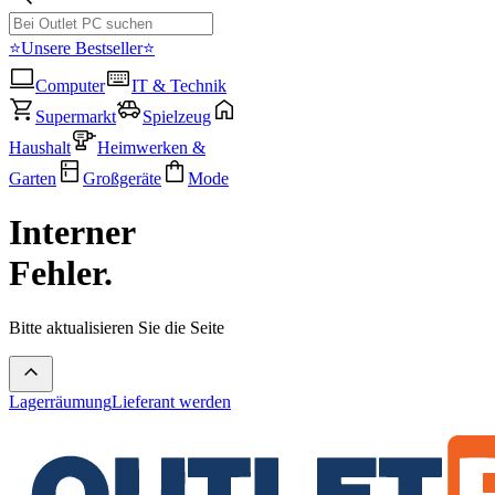
⭐Unsere Bestseller⭐
Computer
IT & Technik
Supermarkt
Spielzeug
Haushalt
Heimwerken &
Garten
Großgeräte
Mode
Interner
Fehler.
Bitte aktualisieren Sie die Seite
Lagerräumung
Lieferant werden