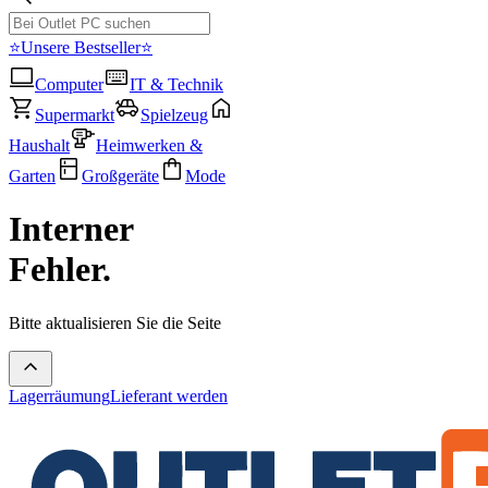
⭐Unsere Bestseller⭐
Computer
IT & Technik
Supermarkt
Spielzeug
Haushalt
Heimwerken &
Garten
Großgeräte
Mode
Interner
Fehler.
Bitte aktualisieren Sie die Seite
Lagerräumung
Lieferant werden