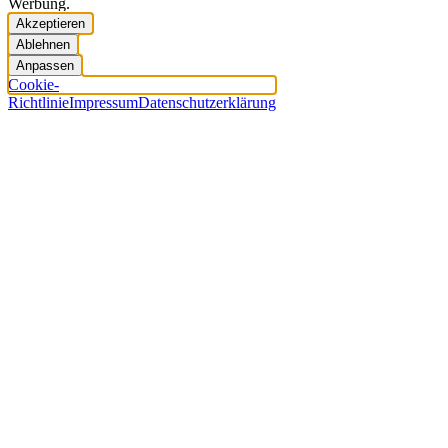
Werbung.
Akzeptieren
Ablehnen
Anpassen
Cookie-
Richtlinie
Impressum
Datenschutzerklärung