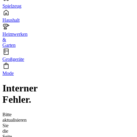
Spielzeug
Haushalt
Heimwerken
&
Garten
Großgeräte
Mode
Interner
Fehler.
Bitte
aktualisieren
Sie
die
Seite