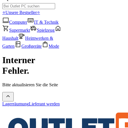
⭐Unsere Bestseller⭐
Computer
IT & Technik
Supermarkt
Spielzeug
Haushalt
Heimwerken &
Garten
Großgeräte
Mode
Interner
Fehler.
Bitte aktualisieren Sie die Seite
Lagerräumung
Lieferant werden