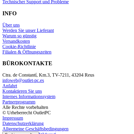
Technischer Support und Probleme
INFO
Über uns
Werden Sie unser Lieferant
Warum so günstig
Versandkosten
Cookie-Richtlinie
Filialen & Öffnungszeiten
BÜROKONTAKTE
Ctra. de Constantí, Km.3, TV-7211, 43204 Reus
infoweb@outlet-pc.es
Anfahrt
Kontaktieren Sie uns
Internes Informationssystem
Partnerprogramm
Alle Rechte vorbehalten
© Urheberrecht OutletPC
Impressum
Datenschutzerklärung
Allgemeine Geschäftsbedingungen