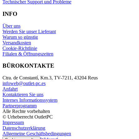
Technischer Support und Probleme
INFO
Über uns
Werden Sie unser Lieferant
Warum so günstig
Versandkosten
Cookie-Richtlinie
Filialen & Öffnungszeiten
BÜROKONTAKTE
Ctra. de Constantí, Km.3, TV-7211, 43204 Reus
infoweb@outlet-pc.es
Anfahrt
Kontaktieren Sie uns
Internes Informationssystem
Partnerprogramm
Alle Rechte vorbehalten
© Urheberrecht OutletPC
Impressum
Datenschutzerklärung
Allgemeine Geschäftsbedingungen