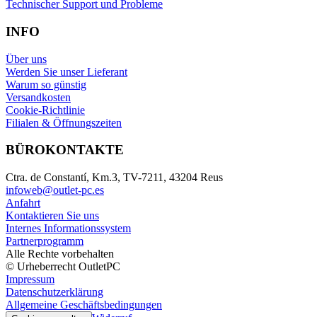
Technischer Support und Probleme
INFO
Über uns
Werden Sie unser Lieferant
Warum so günstig
Versandkosten
Cookie-Richtlinie
Filialen & Öffnungszeiten
BÜROKONTAKTE
Ctra. de Constantí, Km.3, TV-7211, 43204 Reus
infoweb@outlet-pc.es
Anfahrt
Kontaktieren Sie uns
Internes Informationssystem
Partnerprogramm
Alle Rechte vorbehalten
© Urheberrecht OutletPC
Impressum
Datenschutzerklärung
Allgemeine Geschäftsbedingungen