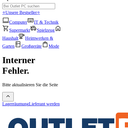
⭐Unsere Bestseller⭐
Computer
IT & Technik
Supermarkt
Spielzeug
Haushalt
Heimwerken &
Garten
Großgeräte
Mode
Interner
Fehler.
Bitte aktualisieren Sie die Seite
Lagerräumung
Lieferant werden