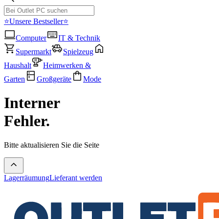
⭐Unsere Bestseller⭐
Computer
IT & Technik
Supermarkt
Spielzeug
Haushalt
Heimwerken &
Garten
Großgeräte
Mode
Interner
Fehler.
Bitte aktualisieren Sie die Seite
Lagerräumung
Lieferant werden