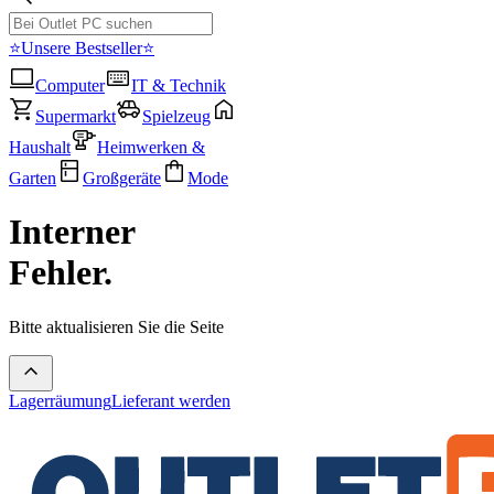
⭐Unsere Bestseller⭐
Computer
IT & Technik
Supermarkt
Spielzeug
Haushalt
Heimwerken &
Garten
Großgeräte
Mode
Interner
Fehler.
Bitte aktualisieren Sie die Seite
Lagerräumung
Lieferant werden