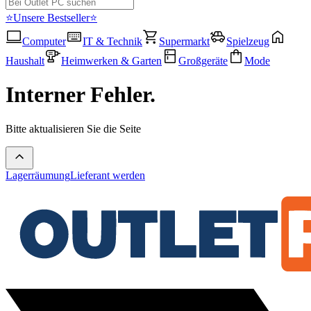
⭐Unsere Bestseller⭐
Computer
IT & Technik
Supermarkt
Spielzeug
Haushalt
Heimwerken & Garten
Großgeräte
Mode
Interner Fehler.
Bitte aktualisieren Sie die Seite
Lagerräumung
Lieferant werden