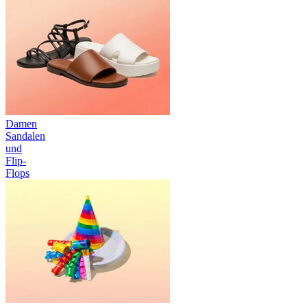
Damen
Sandalen
und
Flip-
Flops