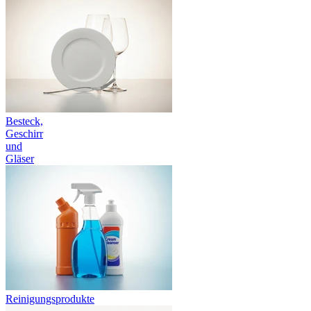
Besteck,
Geschirr
und
Gläser
Reinigungsprodukte