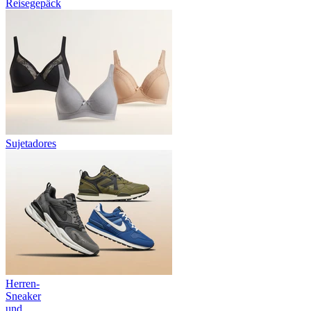
Reisegepäck
Sujetadores
Herren-
Sneaker
und