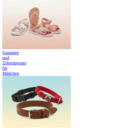
Sandalen
und
Zehentrenner
für
Mädchen