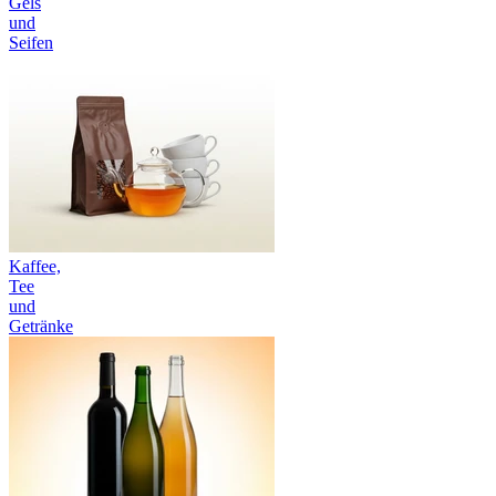
Gels
und
Seifen
Kaffee,
Tee
und
Getränke