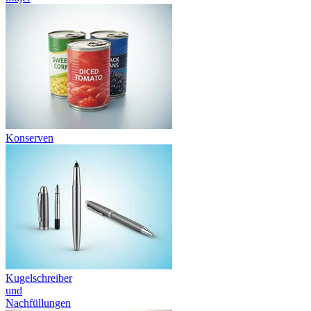
Konserven
Kugelschreiber
und
Nachfüllungen