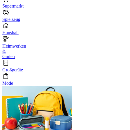
Supermarkt
Spielzeug
Haushalt
Heimwerken
&
Garten
Großgeräte
Mode