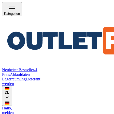
Kategorien
Neuheiten
Bestseller
⇊
Preis
Ablaufdaten
Lagerräumung
Lieferant
werden
DE
Hallo,
melden