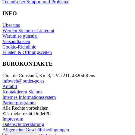
Technischer Support und Probleme
INFO
Über uns
Werden Sie unser Lieferant
Warum so günstig
Versandkosten
Cookie-Richtlinie
Filialen & Öffnungszeiten
BÜROKONTAKTE
Ctra. de Constantí, Km.3, TV-7211, 43204 Reus
infoweb@outlet-pc.es
Anfahrt
Kontaktieren Sie uns
Internes Informationssystem
Partnerprogramm
Alle Rechte vorbehalten
© Urheberrecht OutletPC
Impressum
Datenschutzerklärung
Allgemeine Geschäftsbedingungen