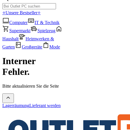
⭐Unsere Bestseller⭐
Computer
IT & Technik
Supermarkt
Spielzeug
Haushalt
Heimwerken &
Garten
Großgeräte
Mode
Interner
Fehler.
Bitte aktualisieren Sie die Seite
Lagerräumung
Lieferant werden