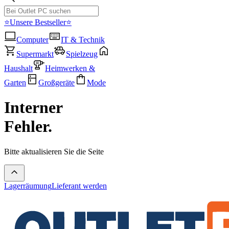
⭐Unsere Bestseller⭐
Computer
IT & Technik
Supermarkt
Spielzeug
Haushalt
Heimwerken &
Garten
Großgeräte
Mode
Interner
Fehler.
Bitte aktualisieren Sie die Seite
Lagerräumung
Lieferant werden