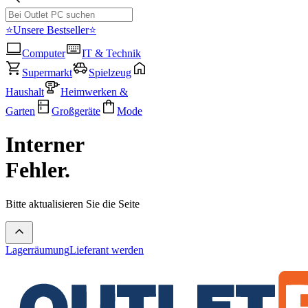
⭐Unsere Bestseller⭐
Computer
IT & Technik
Supermarkt
Spielzeug
Haushalt
Heimwerken &
Garten
Großgeräte
Mode
Interner
Fehler.
Bitte aktualisieren Sie die Seite
Lagerräumung
Lieferant werden