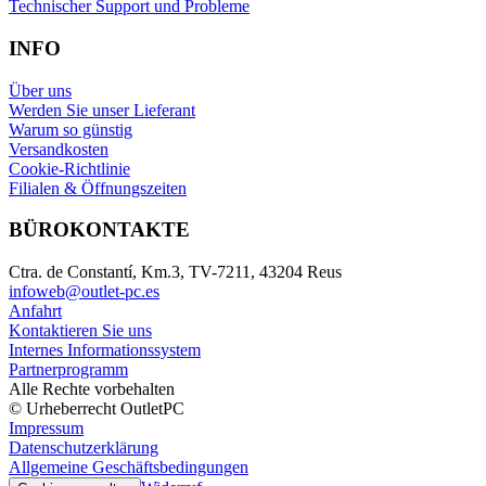
Technischer Support und Probleme
INFO
Über uns
Werden Sie unser Lieferant
Warum so günstig
Versandkosten
Cookie-Richtlinie
Filialen & Öffnungszeiten
BÜROKONTAKTE
Ctra. de Constantí, Km.3, TV-7211, 43204 Reus
infoweb@outlet-pc.es
Anfahrt
Kontaktieren Sie uns
Internes Informationssystem
Partnerprogramm
Alle Rechte vorbehalten
© Urheberrecht OutletPC
Impressum
Datenschutzerklärung
Allgemeine Geschäftsbedingungen