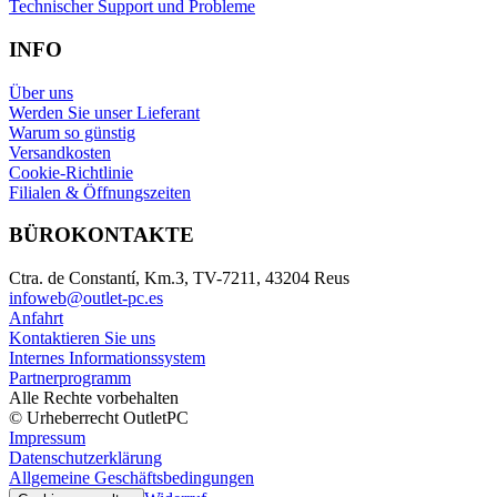
Technischer Support und Probleme
INFO
Über uns
Werden Sie unser Lieferant
Warum so günstig
Versandkosten
Cookie-Richtlinie
Filialen & Öffnungszeiten
BÜROKONTAKTE
Ctra. de Constantí, Km.3, TV-7211, 43204 Reus
infoweb@outlet-pc.es
Anfahrt
Kontaktieren Sie uns
Internes Informationssystem
Partnerprogramm
Alle Rechte vorbehalten
© Urheberrecht OutletPC
Impressum
Datenschutzerklärung
Allgemeine Geschäftsbedingungen