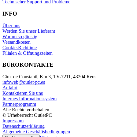
Technischer Support und Probleme
INFO
Über uns
Werden Sie unser Lieferant
Warum so günstig
Versandkosten
Cookie-Richtlinie
Filialen & Öffnungszeiten
BÜROKONTAKTE
Ctra. de Constantí, Km.3, TV-7211, 43204 Reus
infoweb@outlet-pc.es
Anfahrt
Kontaktieren Sie uns
Internes Informationssystem
Partnerprogramm
Alle Rechte vorbehalten
© Urheberrecht OutletPC
Impressum
Datenschutzerklärung
Allgemeine Geschäftsbedingungen