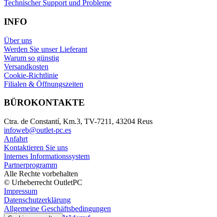
Technischer Support und Probleme
INFO
Über uns
Werden Sie unser Lieferant
Warum so günstig
Versandkosten
Cookie-Richtlinie
Filialen & Öffnungszeiten
BÜROKONTAKTE
Ctra. de Constantí, Km.3, TV-7211, 43204 Reus
infoweb@outlet-pc.es
Anfahrt
Kontaktieren Sie uns
Internes Informationssystem
Partnerprogramm
Alle Rechte vorbehalten
© Urheberrecht OutletPC
Impressum
Datenschutzerklärung
Allgemeine Geschäftsbedingungen