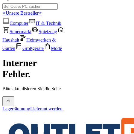
⭐Unsere Bestseller⭐
Computer
IT & Technik
Supermarkt
Spielzeug
Haushalt
Heimwerken &
Garten
Großgeräte
Mode
Interner
Fehler.
Bitte aktualisieren Sie die Seite
Lagerräumung
Lieferant werden