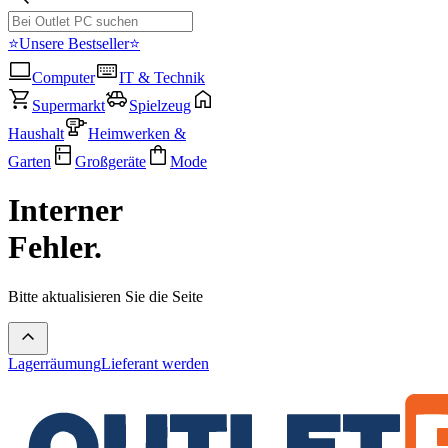
⭐Unsere Bestseller⭐
Computer
IT & Technik
Supermarkt
Spielzeug
Haushalt
Heimwerken &
Garten
Großgeräte
Mode
Interner
Fehler.
Bitte aktualisieren Sie die Seite
Lagerräumung
Lieferant werden