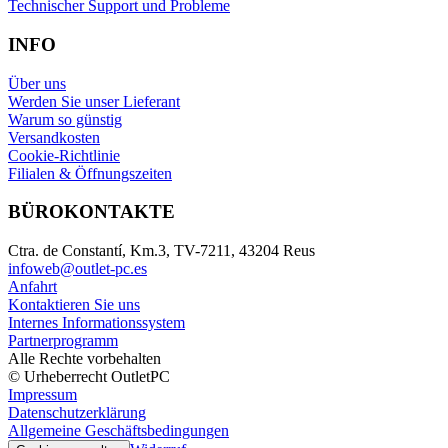
Technischer Support und Probleme
INFO
Über uns
Werden Sie unser Lieferant
Warum so günstig
Versandkosten
Cookie-Richtlinie
Filialen & Öffnungszeiten
BÜROKONTAKTE
Ctra. de Constantí, Km.3, TV-7211, 43204 Reus
infoweb@outlet-pc.es
Anfahrt
Kontaktieren Sie uns
Internes Informationssystem
Partnerprogramm
Alle Rechte vorbehalten
© Urheberrecht OutletPC
Impressum
Datenschutzerklärung
Allgemeine Geschäftsbedingungen