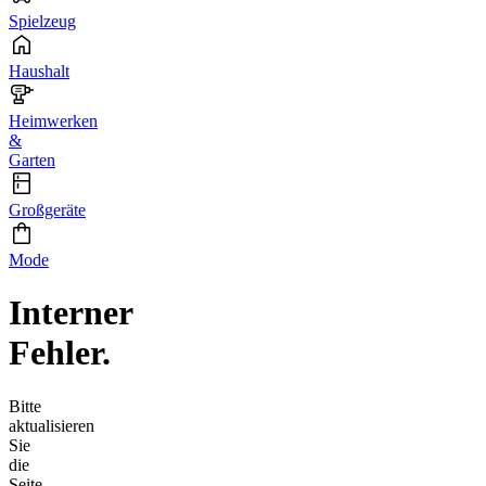
Spielzeug
Haushalt
Heimwerken
&
Garten
Großgeräte
Mode
Interner
Fehler.
Bitte
aktualisieren
Sie
die
Seite