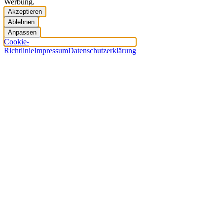
Werbung.
Akzeptieren
Ablehnen
Anpassen
Cookie-
Richtlinie
Impressum
Datenschutzerklärung