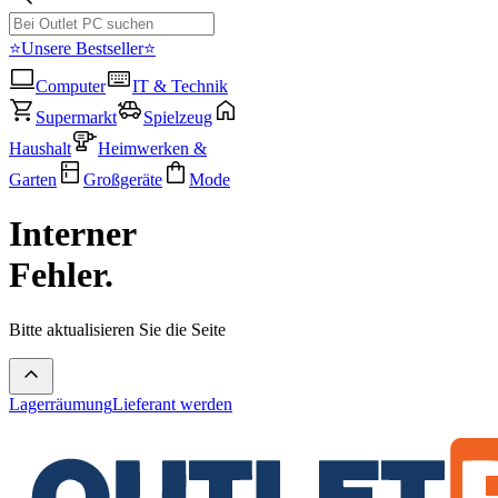
⭐Unsere Bestseller⭐
Computer
IT & Technik
Supermarkt
Spielzeug
Haushalt
Heimwerken &
Garten
Großgeräte
Mode
Interner
Fehler.
Bitte aktualisieren Sie die Seite
Lagerräumung
Lieferant werden