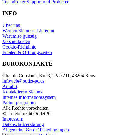
Technischer Support und Probleme
INFO
Über uns
Werden Sie unser Lieferant
Warum so günstig
Versandkosten
Cookie-Richtlinie
Filialen & Öffnungszeiten
BÜROKONTAKTE
Ctra. de Constantí, Km.3, TV-7211, 43204 Reus
infoweb@outlet-pc.es
Anfahrt
Kontaktieren Sie uns
Internes Informationssystem
Partnerprogramm
Alle Rechte vorbehalten
© Urheberrecht OutletPC
Impressum
Datenschutzerklärung
Allgemeine Geschäftsbedingungen