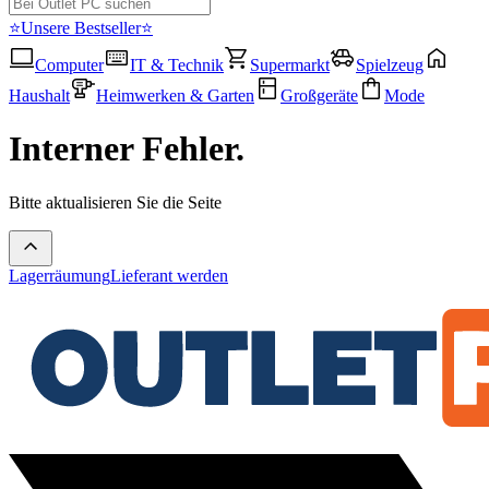
⭐Unsere Bestseller⭐
Computer
IT & Technik
Supermarkt
Spielzeug
Haushalt
Heimwerken & Garten
Großgeräte
Mode
Interner Fehler.
Bitte aktualisieren Sie die Seite
Lagerräumung
Lieferant werden