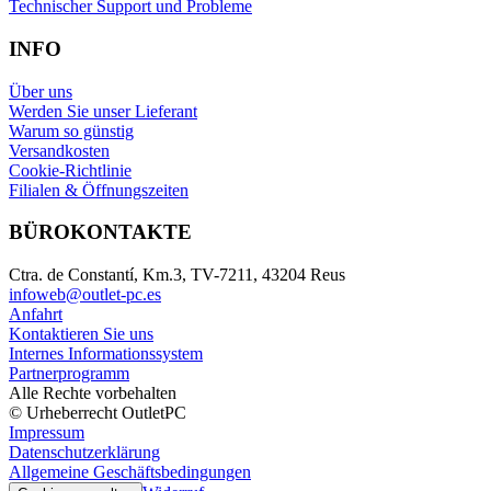
Technischer Support und Probleme
INFO
Über uns
Werden Sie unser Lieferant
Warum so günstig
Versandkosten
Cookie-Richtlinie
Filialen & Öffnungszeiten
BÜROKONTAKTE
Ctra. de Constantí, Km.3, TV-7211, 43204 Reus
infoweb@outlet-pc.es
Anfahrt
Kontaktieren Sie uns
Internes Informationssystem
Partnerprogramm
Alle Rechte vorbehalten
© Urheberrecht OutletPC
Impressum
Datenschutzerklärung
Allgemeine Geschäftsbedingungen