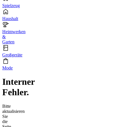
Spielzeug
Haushalt
Heimwerken
&
Garten
Großgeräte
Mode
Interner
Fehler.
Bitte
aktualisieren
Sie
die
Seite