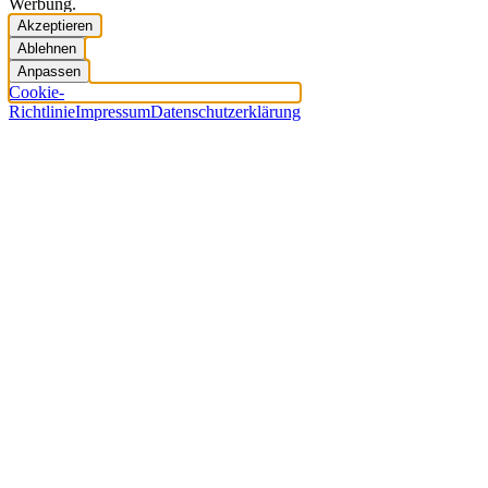
Werbung.
Akzeptieren
Ablehnen
Anpassen
Cookie-
Richtlinie
Impressum
Datenschutzerklärung