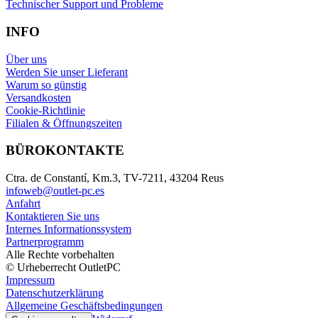
Technischer Support und Probleme
INFO
Über uns
Werden Sie unser Lieferant
Warum so günstig
Versandkosten
Cookie-Richtlinie
Filialen & Öffnungszeiten
BÜROKONTAKTE
Ctra. de Constantí, Km.3, TV-7211, 43204 Reus
infoweb@outlet-pc.es
Anfahrt
Kontaktieren Sie uns
Internes Informationssystem
Partnerprogramm
Alle Rechte vorbehalten
© Urheberrecht OutletPC
Impressum
Datenschutzerklärung
Allgemeine Geschäftsbedingungen