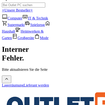
⭐Unsere Bestseller⭐
Computer
IT & Technik
Supermarkt
Spielzeug
Haushalt
Heimwerken &
Garten
Großgeräte
Mode
Interner
Fehler.
Bitte aktualisieren Sie die Seite
Lagerräumung
Lieferant werden