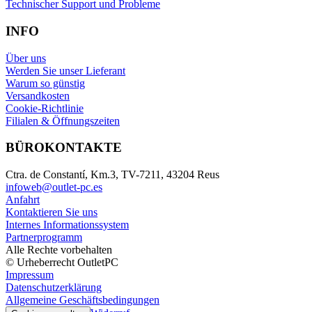
Technischer Support und Probleme
INFO
Über uns
Werden Sie unser Lieferant
Warum so günstig
Versandkosten
Cookie-Richtlinie
Filialen & Öffnungszeiten
BÜROKONTAKTE
Ctra. de Constantí, Km.3, TV-7211, 43204 Reus
infoweb@outlet-pc.es
Anfahrt
Kontaktieren Sie uns
Internes Informationssystem
Partnerprogramm
Alle Rechte vorbehalten
© Urheberrecht OutletPC
Impressum
Datenschutzerklärung
Allgemeine Geschäftsbedingungen