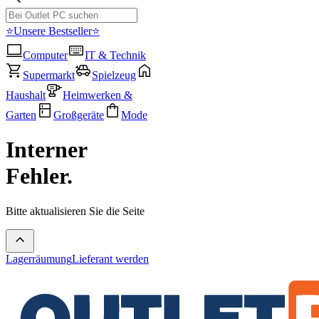
⭐Unsere Bestseller⭐
Computer
IT & Technik
Supermarkt
Spielzeug
Haushalt
Heimwerken &
Garten
Großgeräte
Mode
Interner
Fehler.
Bitte aktualisieren Sie die Seite
Lagerräumung
Lieferant werden