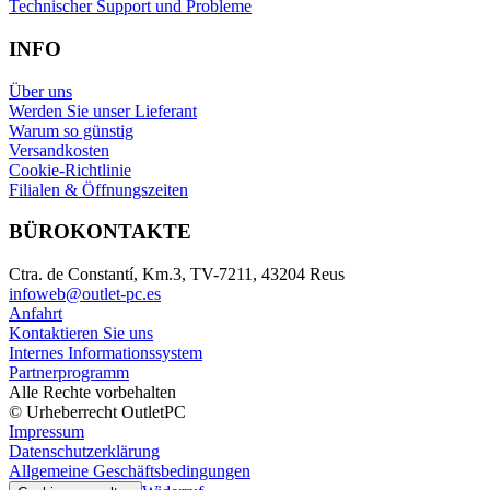
Technischer Support und Probleme
INFO
Über uns
Werden Sie unser Lieferant
Warum so günstig
Versandkosten
Cookie-Richtlinie
Filialen & Öffnungszeiten
BÜROKONTAKTE
Ctra. de Constantí, Km.3, TV-7211, 43204 Reus
infoweb@outlet-pc.es
Anfahrt
Kontaktieren Sie uns
Internes Informationssystem
Partnerprogramm
Alle Rechte vorbehalten
© Urheberrecht OutletPC
Impressum
Datenschutzerklärung
Allgemeine Geschäftsbedingungen