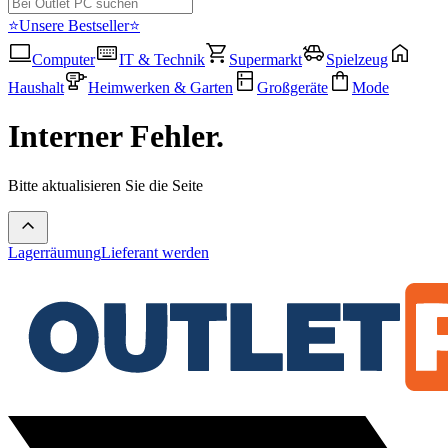
⭐Unsere Bestseller⭐
Computer
IT & Technik
Supermarkt
Spielzeug
Haushalt
Heimwerken & Garten
Großgeräte
Mode
Interner Fehler.
Bitte aktualisieren Sie die Seite
Lagerräumung
Lieferant werden