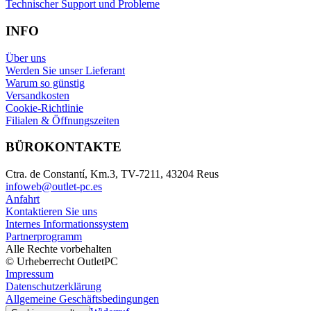
Technischer Support und Probleme
INFO
Über uns
Werden Sie unser Lieferant
Warum so günstig
Versandkosten
Cookie-Richtlinie
Filialen & Öffnungszeiten
BÜROKONTAKTE
Ctra. de Constantí, Km.3, TV-7211, 43204 Reus
infoweb@outlet-pc.es
Anfahrt
Kontaktieren Sie uns
Internes Informationssystem
Partnerprogramm
Alle Rechte vorbehalten
© Urheberrecht OutletPC
Impressum
Datenschutzerklärung
Allgemeine Geschäftsbedingungen