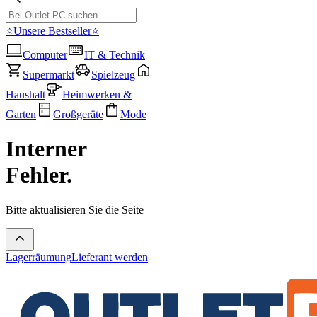
⭐Unsere Bestseller⭐
Computer
IT & Technik
Supermarkt
Spielzeug
Haushalt
Heimwerken &
Garten
Großgeräte
Mode
Interner
Fehler.
Bitte aktualisieren Sie die Seite
Lagerräumung
Lieferant werden