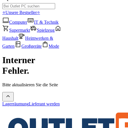
⭐Unsere Bestseller⭐
Computer
IT & Technik
Supermarkt
Spielzeug
Haushalt
Heimwerken &
Garten
Großgeräte
Mode
Interner
Fehler.
Bitte aktualisieren Sie die Seite
Lagerräumung
Lieferant werden