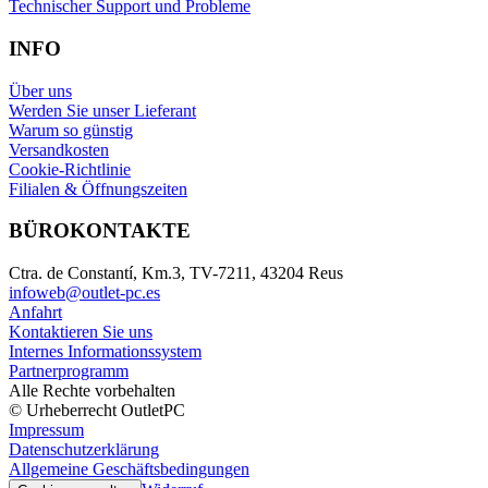
Technischer Support und Probleme
INFO
Über uns
Werden Sie unser Lieferant
Warum so günstig
Versandkosten
Cookie-Richtlinie
Filialen & Öffnungszeiten
BÜROKONTAKTE
Ctra. de Constantí, Km.3, TV-7211, 43204 Reus
infoweb@outlet-pc.es
Anfahrt
Kontaktieren Sie uns
Internes Informationssystem
Partnerprogramm
Alle Rechte vorbehalten
© Urheberrecht OutletPC
Impressum
Datenschutzerklärung
Allgemeine Geschäftsbedingungen