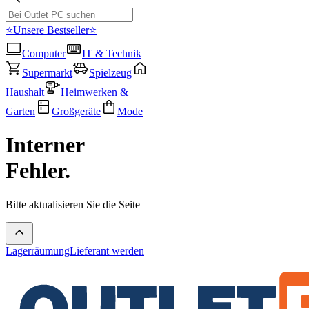
⭐Unsere Bestseller⭐
Computer
IT & Technik
Supermarkt
Spielzeug
Haushalt
Heimwerken &
Garten
Großgeräte
Mode
Interner
Fehler.
Bitte aktualisieren Sie die Seite
Lagerräumung
Lieferant werden