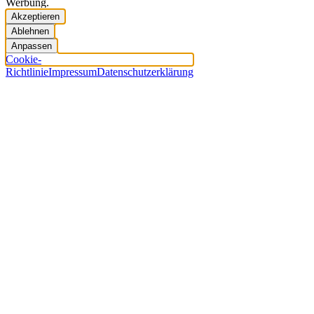
Werbung.
Akzeptieren
Ablehnen
Anpassen
Cookie-
Richtlinie
Impressum
Datenschutzerklärung