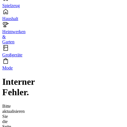
Spielzeug
Haushalt
Heimwerken
&
Garten
Großgeräte
Mode
Interner
Fehler.
Bitte
aktualisieren
Sie
die
Seite