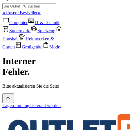
⭐Unsere Bestseller⭐
Computer
IT & Technik
Supermarkt
Spielzeug
Haushalt
Heimwerken &
Garten
Großgeräte
Mode
Interner
Fehler.
Bitte aktualisieren Sie die Seite
Lagerräumung
Lieferant werden