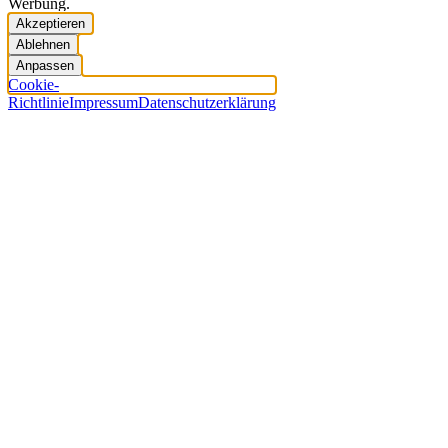
Werbung.
Akzeptieren
Ablehnen
Anpassen
Cookie-
Richtlinie
Impressum
Datenschutzerklärung