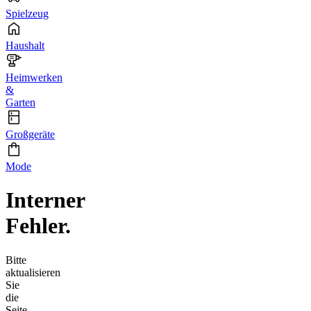
Spielzeug
Haushalt
Heimwerken
&
Garten
Großgeräte
Mode
Interner
Fehler.
Bitte
aktualisieren
Sie
die
Seite