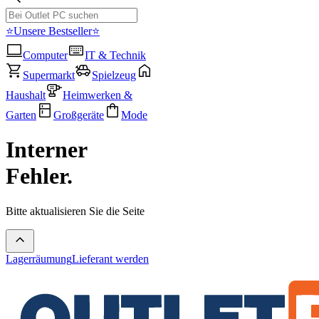
⭐Unsere Bestseller⭐
Computer
IT & Technik
Supermarkt
Spielzeug
Haushalt
Heimwerken &
Garten
Großgeräte
Mode
Interner
Fehler.
Bitte aktualisieren Sie die Seite
Lagerräumung
Lieferant werden