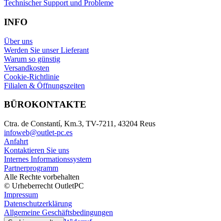
Technischer Support und Probleme
INFO
Über uns
Werden Sie unser Lieferant
Warum so günstig
Versandkosten
Cookie-Richtlinie
Filialen & Öffnungszeiten
BÜROKONTAKTE
Ctra. de Constantí, Km.3, TV-7211, 43204 Reus
infoweb@outlet-pc.es
Anfahrt
Kontaktieren Sie uns
Internes Informationssystem
Partnerprogramm
Alle Rechte vorbehalten
© Urheberrecht OutletPC
Impressum
Datenschutzerklärung
Allgemeine Geschäftsbedingungen