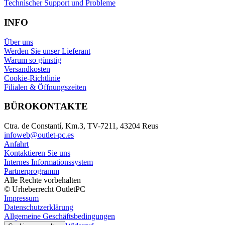
Technischer Support und Probleme
INFO
Über uns
Werden Sie unser Lieferant
Warum so günstig
Versandkosten
Cookie-Richtlinie
Filialen & Öffnungszeiten
BÜROKONTAKTE
Ctra. de Constantí, Km.3, TV-7211, 43204 Reus
infoweb@outlet-pc.es
Anfahrt
Kontaktieren Sie uns
Internes Informationssystem
Partnerprogramm
Alle Rechte vorbehalten
© Urheberrecht OutletPC
Impressum
Datenschutzerklärung
Allgemeine Geschäftsbedingungen