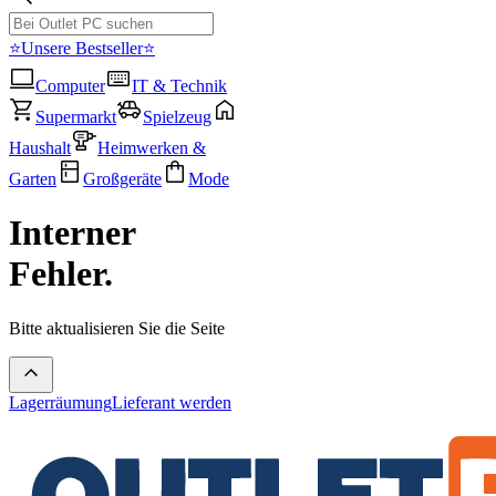
⭐Unsere Bestseller⭐
Computer
IT & Technik
Supermarkt
Spielzeug
Haushalt
Heimwerken &
Garten
Großgeräte
Mode
Interner
Fehler.
Bitte aktualisieren Sie die Seite
Lagerräumung
Lieferant werden