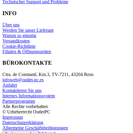
Technischer Support und Probleme
INFO
Über uns
Werden Sie unser Lieferant
Warum so günstig
Versandkosten
Cookie-Richtlinie
Filialen & Öffnungszeiten
BÜROKONTAKTE
Ctra. de Constantí, Km.3, TV-7211, 43204 Reus
infoweb@outlet-pc.es
Anfahrt
Kontaktieren Sie uns
Internes Informationssystem
Partnerprogramm
Alle Rechte vorbehalten
© Urheberrecht OutletPC
Impressum
Datenschutzerklärung
Allgemeine Geschäftsbedingungen